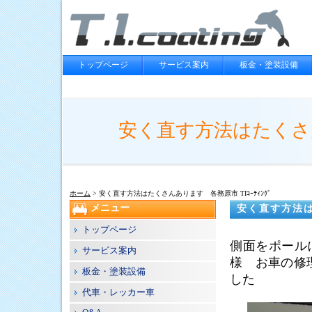
トップページ
サービス案内
板金・塗装設備
安く直す方法はたくさんあ
ホーム
> 安く直す方法はたくさんあります 各務原市 TIｺｰﾃｨﾝｸﾞ
メニュー
安く直す方法は
トップページ
側面をポール
サービス案内
様 お車の修
板金・塗装設備
した
代車・レッカー車