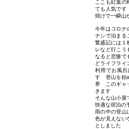
ここも紅葉の
ても人気です
焼けで一瞬山
今年はコロナ
ナシで泊まる
繁盛記には１
レなど行こう
なると悲惨で
どライフライ
利用でお風呂
す 登山を始
界 このギャ
きます
そんな山小屋
快適な宿泊の
雨の中の登山
色が見えない
としました