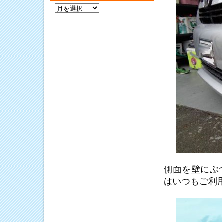
過
去
の
記
事
側面を壁にぶ
はいつもご利