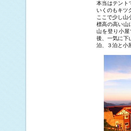
本当はテント
いくのもキツ
ここで少し山
標高の高い山
山を登り小屋
後、一気に下
泊、３泊と小