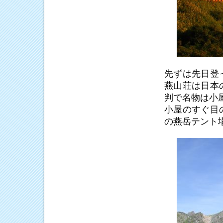
先ずは先日登
燕山荘は日本
判で名物は小
小屋のすぐ目
の燕岳テント