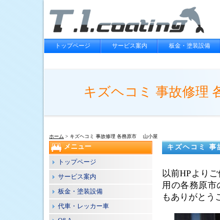
トップページ
サービス案内
板金・塗装設備
キズヘコミ 事故修理
ホーム
> キズヘコミ 事故修理 各務原市 山小屋
メニュー
キズヘコミ 事
トップページ
以前HPより
サービス案内
用の各務原市
板金・塗装設備
もありがとう
代車・レッカー車