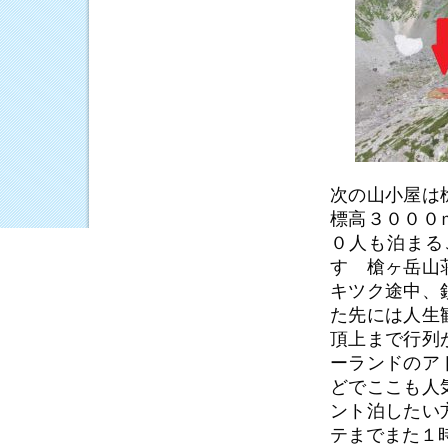
次の山小屋は
標高３０００
０人も泊まる
す 槍ヶ岳山
キツク途中、
た先には人生
頂上まで行列
ーランドのア
どでここも人
ント泊したい
テまでまた１