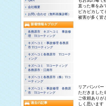
もお気の毒で
Q&A
直った車をみ
会社概要
ピカピカして
お問い合わせ（無料画像診断）
被害が多く皆
新着情報＆ブログ
各務原市 キズヘコミ 事故修
理 TIコーティング
キズヘコミ・事故修理 各務原
市 TIコーティング
キズヘコミ各務原市 TIコーテ
ィング
キズヘコミ TIコーティング
各務原市・江南市
キズヘコミ各務原市（株）TIコ
ーティング
リアバンパー
キズヘコミ・事故修理 各務原
ただきました
市 TIコーティング
ご依頼ありが
過去の記事
しく思います