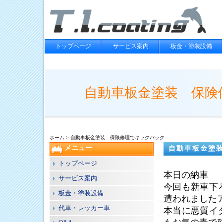
トップページ
サービス案内
板金・塗装設備
自動車板金塗装 保険
ホーム
> 自動車板金塗装 保険修理でキックバック
メニュー
自動車板金塗
トップページ
本日の納車
サービス案内
今回も新車下
板金・塗装設備
遭われました
代車・レッカー車
本当に悪質イ