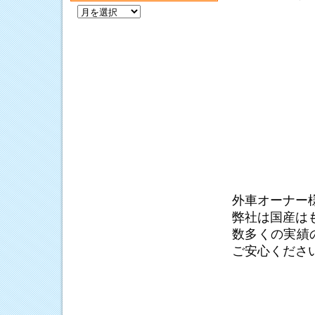
過
去
の
記
事
外車オーナー
弊社は国産は
数多くの実績
ご安心くださ