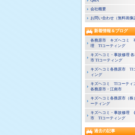
Q&A
会社概要
お問い合わせ（無料画像
新着情報＆ブログ
各務原市 キズヘコミ 
理 TIコーティング
キズヘコミ・事故修理 各
市 TIコーティング
キズヘコミ各務原市 TI
ィング
キズヘコミ TIコーテ
各務原市・江南市
キズヘコミ各務原市（株）
ーティング
キズヘコミ・事故修理 
市 TIコーティング
過去の記事