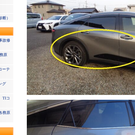
診断）
事故修
務原
コーテ
ィング
TIコ
各務原