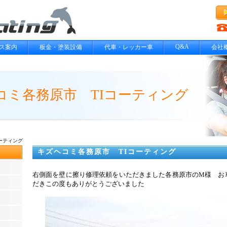
Q&A
ス案内
板金・塗装設備
代車・レッカー車
会社
コミ各務原市 TIコーティング
ーティング
キズヘコミ各務原市 TIコーティング
右側面を壁に擦り修理依頼をいただきました各務原市のM様 お
だきこの度もありがとうございました