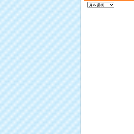
過
去
の
記
事