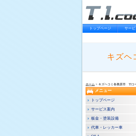
トップページ
サービ
キズヘ
ホーム
> キズヘコミ各務原市 TIコ
メニュー
トップページ
サービス案内
板金・塗装設備
代車・レッカー車