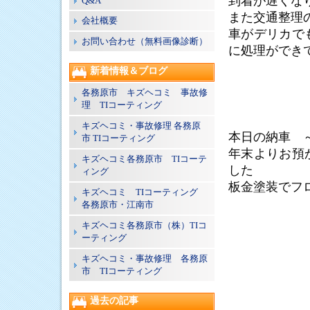
到着が遅くな
Q&A
また交通整理
会社概要
車がデリカで
お問い合わせ（無料画像診断）
に処理ができ
新着情報＆ブログ
各務原市 キズヘコミ 事故修
理 TIコーティング
キズヘコミ・事故修理 各務原
本日の納車 
市 TIコーティング
年末よりお預
キズヘコミ各務原市 TIコーテ
した
ィング
板金塗装でフ
キズヘコミ TIコーティング
各務原市・江南市
キズヘコミ各務原市（株）TIコ
ーティング
キズヘコミ・事故修理 各務原
市 TIコーティング
過去の記事