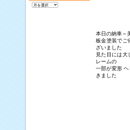
過
去
の
記
事
本日の納車～
板金塗装でご
ざいました
見た目には大
レームの
一部が変形 
きました