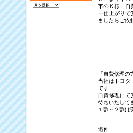
過
市のＫ様 自
去
ー仕上がりで
の
記
ましたらご依
事
「自費修理の
当社はトヨタ
です
自費修理にて
待ちいたして
１割～２割は
追伸