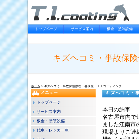
トップページ
サービス案内
板金・塗装設備
キズヘコミ・事故保険
ホーム
> キズヘコミ・事故保険修理 各務原 ＴＩコーティング
メニュー
キズヘコミ・
トップページ
本日の納車
サービス案内
名古屋市内で
板金・塗装設備
ました江南市
代車・レッカー車
現場よりご連