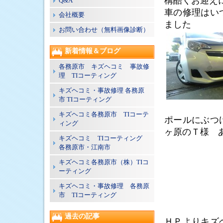
構酷くお迎え
Q&A
車の修理はい
会社概要
ました
お問い合わせ（無料画像診断）
新着情報＆ブログ
各務原市 キズヘコミ 事故修
理 TIコーティング
キズヘコミ・事故修理 各務原
市 TIコーティング
キズヘコミ各務原市 TIコーテ
ポールにぶつ
ィング
ヶ原のＴ様 
キズヘコミ TIコーティング
各務原市・江南市
キズヘコミ各務原市（株）TIコ
ーティング
キズヘコミ・事故修理 各務原
市 TIコーティング
過去の記事
ＨＰよりキズ