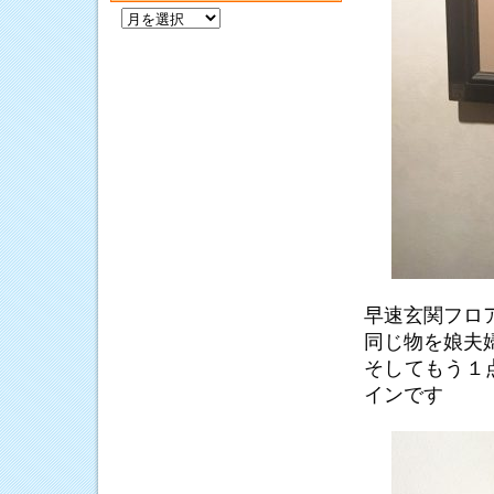
過
去
の
記
事
早速玄関フロ
同じ物を娘夫
そしてもう１
インです