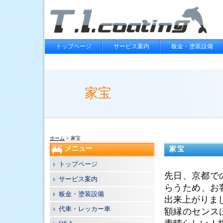
トップページ
サービス案内
板金・塗装設備
家宝
ホーム
> 家宝
メニュー
家宝
トップページ
先日、京都で
サービス案内
らうため、お
板金・塗装設備
出来上がりま
代車・レッカー車
額縁のセンス