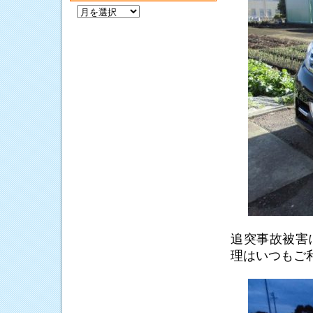
過
去
の
記
事
追突事故被害
理はいつもご