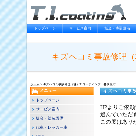
トップページ
サービス案内
板金・塗装設備
キズヘコミ事故修理（
ホーム
> キズヘコミ事故修理（株）TIコーティング 各務原市
メニュー
キズヘコミ事
トップページ
HPよりご依
サービス案内
選んでいただ
板金・塗装設備
この度はあり
代車・レッカー車