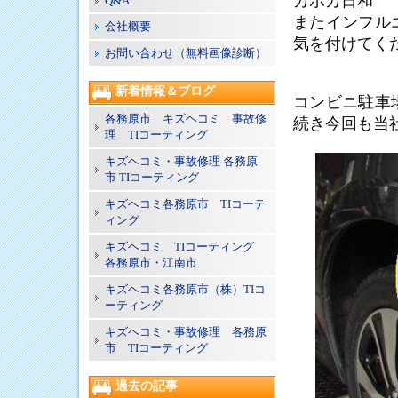
カポカ日和
Q&A
またインフル
会社概要
気を付けてく
お問い合わせ（無料画像診断）
新着情報＆ブログ
コンビニ駐車
各務原市 キズヘコミ 事故修
続き今回も当
理 TIコーティング
キズヘコミ・事故修理 各務原
市 TIコーティング
キズヘコミ各務原市 TIコーテ
ィング
キズヘコミ TIコーティング
各務原市・江南市
キズヘコミ各務原市（株）TIコ
ーティング
キズヘコミ・事故修理 各務原
市 TIコーティング
過去の記事