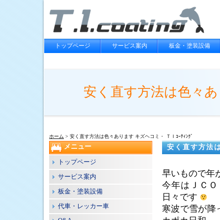
トップページ
サービス案内
板金・塗装設備
安く直す方法は色々ありま
ホーム
> 安く直す方法は色々あります キズヘコミ・ ＴＩｺｰﾃｨﾝｸﾞ
メニュー
安く直す方法は
トップページ
早いもので年
サービス案内
今年はＪＣＯ
板金・塗装設備
日々です
代車・レッカー車
寒波で雪が降