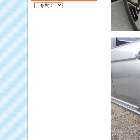
過
去
の
記
事