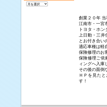
過
去
の
記
創業２０年 
事
江南市・一宮
トヨタ・ホン
上日動・三井
とお付き合い
適応車種は軽
保険修理のお
保険修理ご依
ィングへ入庫
その後の面倒
ＨＰを見たと
す！