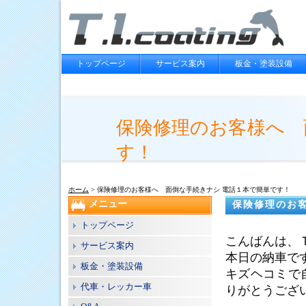
トップページ
サービス案内
板金・塗装設備
保険修理のお客様へ 
す！
ホーム
> 保険修理のお客様へ 面倒な手続きナシ 電話１本で簡単です！
メニュー
保険修理のお
トップページ
こんばんは、
サービス案内
本日の納車で
板金・塗装設備
キズヘコミで
代車・レッカー車
りがとうござ