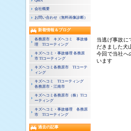
Q&A
会社概要
お問い合わせ（無料画像診断）
新着情報＆ブログ
各務原市 キズヘコミ 事故修
当逃げ事故に
理 TIコーティング
だきました犬
キズヘコミ・事故修理 各務原
今回で当社へ
市 TIコーティング
います
キズヘコミ各務原市 TIコーテ
ィング
キズヘコミ TIコーティング
各務原市・江南市
キズヘコミ各務原市（株）TIコ
ーティング
キズヘコミ・事故修理 各務原
市 TIコーティング
過去の記事