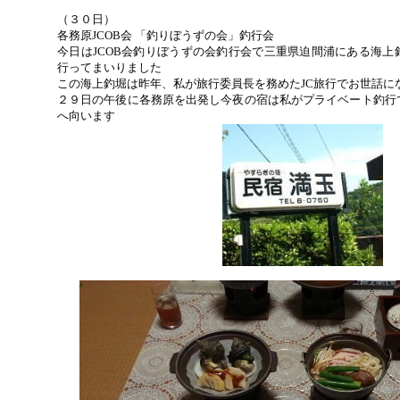
（３０日）
各務原JCOB会 「釣りぼうずの会」釣行会
今日はJCOB会釣りぼうずの会釣行会で三重県迫間浦にある海上
行ってまいりました
この海上釣堀は昨年、私が旅行委員長を務めたJC旅行でお世話に
２９日の午後に各務原を出発し今夜の宿は私がプライベート釣行
へ向います