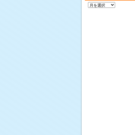
過
去
の
記
事