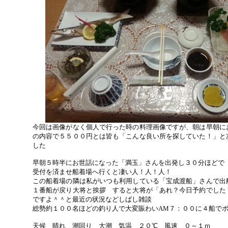
今回は画像がなく個人で行った時の料理画像ですが、朝は早朝に
の内容で５５００円とは皆も「こんな良い所を探していた！」と
した
早朝５時半にお世話になった「満玉」さんを出発し３０分ほどで
受付を済ませ船着場へ行くと凄い人！人！人！
この船着場の隣は私がいつも利用している「宝成渡船」さんで出
１番船が戻り大将と挨拶 すると大将が「あれ？今日予約でした
ですよ＾＾と最近の状況などしばし雑談
総勢約１００名ほどの釣り人で大変賑わいAM７：００に４船で
天候 晴れ 潮回り 大潮 気温 ２０℃ 風速 ０～１ｍ