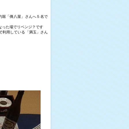
釣堀「傳八屋」さんへ５名で
なった場でリベンジ？です
で利用している「満玉」さん