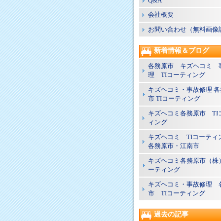
Q&A
会社概要
お問い合わせ（無料画像
新着情報＆ブログ
各務原市 キズヘコミ 
理 TIコーティング
キズヘコミ・事故修理 各
市 TIコーティング
キズヘコミ各務原市 TI
ィング
キズヘコミ TIコーテ
各務原市・江南市
キズヘコミ各務原市（株）
ーティング
キズヘコミ・事故修理 
市 TIコーティング
過去の記事