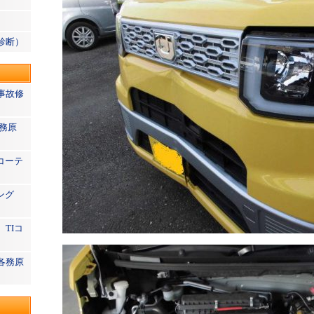
診断）
事故修
務原
コーテ
ィング
TIコ
各務原