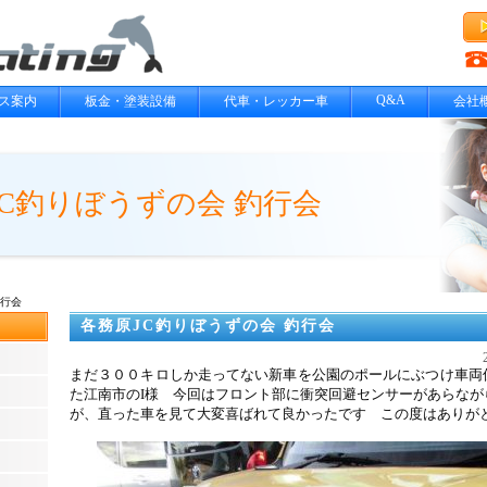
Q&A
ス案内
板金・塗装設備
代車・レッカー車
会社
JC釣りぼうずの会 釣行会
釣行会
各務原JC釣りぼうずの会 釣行会
まだ３００キロしか走ってない新車を公園のポールにぶつけ車両
た江南市のI様 今回はフロント部に衝突回避センサーがあらなが
が、直った車を見て大変喜ばれて良かったです この度はありが