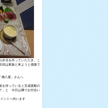
お弁当を作っていただき、こ
次回は家族と来ようと感激で
「傳八屋」さんへ
船を待っていると宝成渡船の
？」と 今日は隣でお付合い
ポイントへ向います