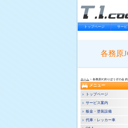
トップページ
サービ
各務原
ホーム
> 各務原JC釣りぼうずの会 
メニュー
トップページ
サービス案内
板金・塗装設備
代車・レッカー車