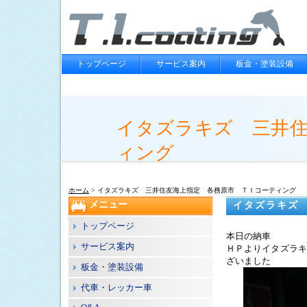
トップページ
サービス案内
板金・塗装設備
イタズラキズ 三井住
ィング
ホーム
> イタズラキズ 三井住友海上指定 各務原市 ＴＩコーティング
メニュー
イタズラキズ
トップページ
本日の納車
サービス案内
ＨＰよりイタズラキ
ざいました
板金・塗装設備
代車・レッカー車