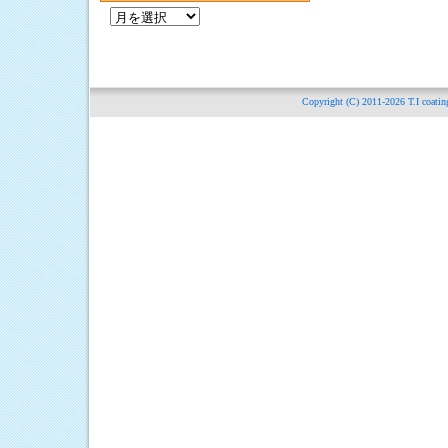
過
去
の
記
事
Copyright (C) 2011-2026
T.I c